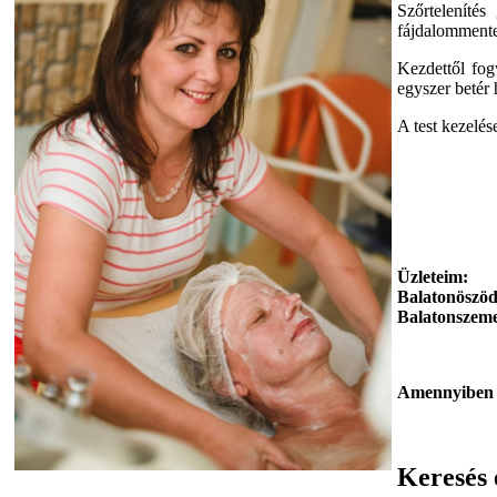
Szőrtelenítés
fájdalommente
Kezdettől fog
egyszer betér 
A test kezelé
Üzleteim:
Balatonöszöd
Balatonszeme
Amennyiben v
Keresés 