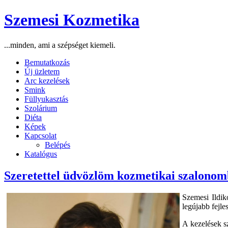
Szemesi Kozmetika
...minden, ami a szépséget kiemeli.
Bemutatkozás
Új üzletem
Arc kezelések
Smink
Füllyukasztás
Szolárium
Diéta
Képek
Kapcsolat
Belépés
Katalógus
Szeretettel üdvözlöm kozmetikai szalonom
Szemesi Ildik
legújabb fejl
A kezelések sz