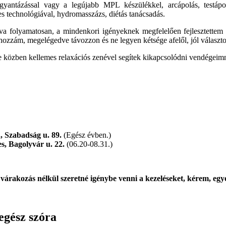
 gyantázással vagy a legújabb MPL készülékkel, arcápolás, testápo
s technológiával, hydromasszázs, diétás tanácsadás.
va folyamatosan, a mindenkori igényeknek megfelelően fejlesztettem é
hozzám, megelégedve távozzon és ne legyen kétsége afelől, jól választo
se közben kellemes relaxációs zenével segítek kikapcsolódni vendégei
, Szabadság u. 89.
(Egész évben.)
s, Bagolyvár u. 22.
(06.20-08.31.)
árakozás nélkül szeretné igénybe venni a kezeléseket, kérem, egy
egész szóra