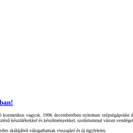
ban!
ó kozmetikus vagyok. 1996 decemberében nyitottam szépségápolási üz
esztésű készülékekkel és készítményekkel, szoláriummal várom vendége
éles skálájából válogathatnak visszajáró és új ügyfeleim: