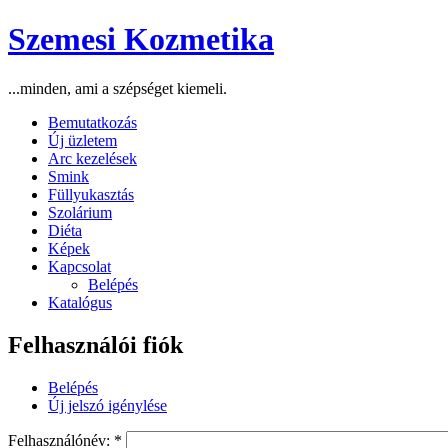
Szemesi Kozmetika
...minden, ami a szépséget kiemeli.
Bemutatkozás
Új üzletem
Arc kezelések
Smink
Füllyukasztás
Szolárium
Diéta
Képek
Kapcsolat
Belépés
Katalógus
Felhasználói fiók
Belépés
Új jelszó igénylése
Felhasználónév:
*